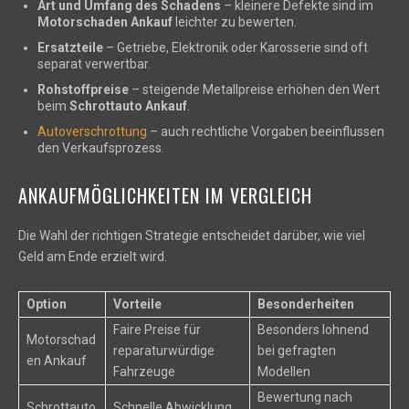
Art und Umfang des Schadens
– kleinere Defekte sind im
Motorschaden Ankauf
leichter zu bewerten.
Ersatzteile
– Getriebe, Elektronik oder Karosserie sind oft
separat verwertbar.
Rohstoffpreise
– steigende Metallpreise erhöhen den Wert
beim
Schrottauto Ankauf
.
Autoverschrottung
– auch rechtliche Vorgaben beeinflussen
den Verkaufsprozess.
ANKAUFMÖGLICHKEITEN IM VERGLEICH
Die Wahl der richtigen Strategie entscheidet darüber, wie viel
Geld am Ende erzielt wird.
Option
Vorteile
Besonderheiten
Faire Preise für
Besonders lohnend
Motorschad
reparaturwürdige
bei gefragten
en Ankauf
Fahrzeuge
Modellen
Bewertung nach
Schrottauto
Schnelle Abwicklung,