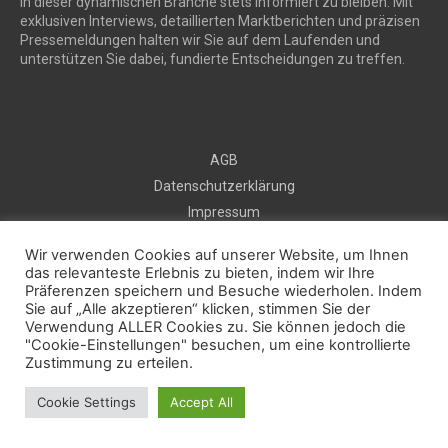
in dieser dynamischen Branche stets informiert zu bleiben. Mit
exklusiven Interviews, detaillierten Marktberichten und präzisen
Pressemeldungen halten wir Sie auf dem Laufenden und
unterstützen Sie dabei, fundierte Entscheidungen zu treffen.
AGB
Datenschutzerklärung
Impressum
Sitemap
Wir verwenden Cookies auf unserer Website, um Ihnen
Kontakt
das relevanteste Erlebnis zu bieten, indem wir Ihre
Kostenlos Pressemeldung veröffentlichen
Präferenzen speichern und Besuche wiederholen. Indem
Sie auf „Alle akzeptieren“ klicken, stimmen Sie der
Verwendung ALLER Cookies zu. Sie können jedoch die
"Cookie-Einstellungen" besuchen, um eine kontrollierte
2025 © prautonews.com
Zustimmung zu erteilen.
Cookie Settings
Accept All
Facebook
Instagram
Twitter