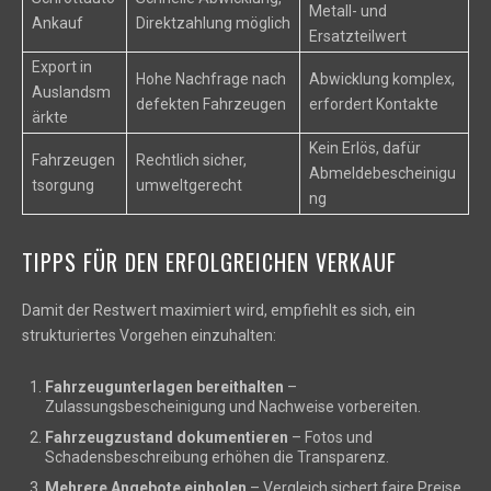
Metall- und
Ankauf
Direktzahlung möglich
Ersatzteilwert
Export in
Hohe Nachfrage nach
Abwicklung komplex,
Auslandsm
defekten Fahrzeugen
erfordert Kontakte
ärkte
Kein Erlös, dafür
Fahrzeugen
Rechtlich sicher,
Abmeldebescheinigu
tsorgung
umweltgerecht
ng
TIPPS FÜR DEN ERFOLGREICHEN VERKAUF
Damit der Restwert maximiert wird, empfiehlt es sich, ein
strukturiertes Vorgehen einzuhalten:
Fahrzeugunterlagen bereithalten
–
Zulassungsbescheinigung und Nachweise vorbereiten.
Fahrzeugzustand dokumentieren
– Fotos und
Schadensbeschreibung erhöhen die Transparenz.
Mehrere Angebote einholen
– Vergleich sichert faire Preise.