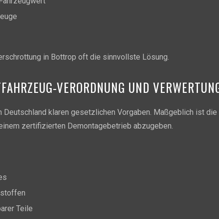
 Fahrzeugwert
zeuge
erschrottung in Bottrop oft die sinnvollste Lösung.
LTFAHRZEUG-VERORDNUNG UND VERWERTUN
n Deutschland klaren gesetzlichen Vorgaben. Maßgeblich ist die 
i einem zertifizierten Demontagebetrieb abzugeben.
es
stoffen
rer Teile