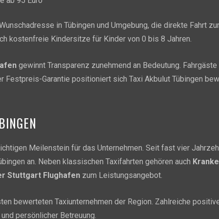
e ab 95 Euro
r Wunschadresse in Tübingen und Umgebung, die direkte Fahrt zum
 kostenfreie Kindersitze für Kinder von 0 bis 8 Jahren.
hafen
gewinnt Transparenz zunehmend an Bedeutung. Fahrgäste m
er Festpreis-Garantie positioniert sich Taxi Akbulut Tübingen bew
ÜBINGEN
ichtigen Meilenstein für das Unternehmen. Seit fast vier Jahrzeh
übingen an. Neben klassischen Taxifahrten gehören auch
Kranke
r Stuttgart Flughafen
zum Leistungsangebot.
ten bewerteten Taxiunternehmen der Region. Zahlreiche positiv
 und persönlicher Betreuung.