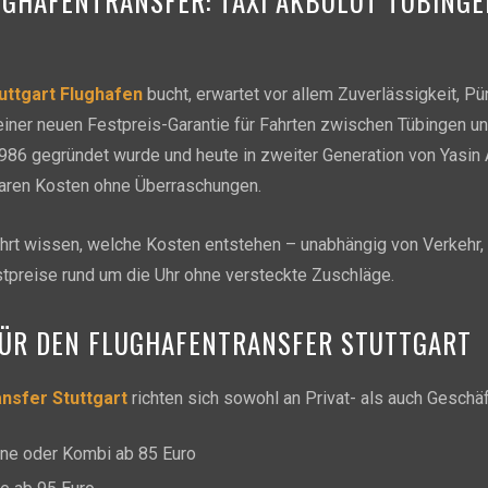
UGHAFENTRANSFER: TAXI AKBULUT TÜBING
uttgart Flughafen
bucht, erwartet vor allem Zuverlässigkeit, Pü
t einer neuen Festpreis-Garantie für Fahrten zwischen Tübingen u
986 gegründet wurde und heute in zweiter Generation von Yasin Ak
rbaren Kosten ohne Überraschungen.
rt wissen, welche Kosten entstehen – unabhängig von Verkehr, N
stpreise rund um die Uhr ohne versteckte Zuschläge.
FÜR DEN FLUGHAFENTRANSFER STUTTGART
nsfer Stuttgart
richten sich sowohl an Privat- als auch Geschä
ne oder Kombi ab 85 Euro