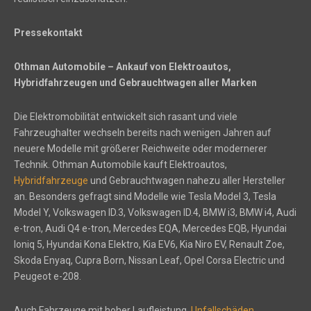
Pressekontakt
Othman Automobile – Ankauf von Elektroautos,
Hybridfahrzeugen und Gebrauchtwagen aller Marken
Die Elektromobilität entwickelt sich rasant und viele
Fahrzeughalter wechseln bereits nach wenigen Jahren auf
neuere Modelle mit größerer Reichweite oder modernerer
Technik. Othman Automobile kauft Elektroautos,
Hybridfahrzeuge
und Gebrauchtwagen nahezu aller Hersteller
an. Besonders gefragt sind Modelle wie Tesla Model 3, Tesla
Model Y, Volkswagen ID.3, Volkswagen ID.4, BMW i3, BMW i4, Audi
e-tron, Audi Q4 e-tron, Mercedes EQA, Mercedes EQB, Hyundai
Ioniq 5, Hyundai Kona Elektro, Kia EV6, Kia Niro EV, Renault Zoe,
Skoda Enyaq, Cupra Born, Nissan Leaf, Opel Corsa Electric und
Peugeot e-208.
Auch Fahrzeuge mit hoher Laufleistung,
Unfallschäden
,