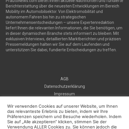
PrautoNews.com bietet Ihnen aktuelle Nachrichten und fundierte
Berichterstattung über die neuesten Entwicklungen im Bereich
Mobility im Automobilsektor. Von Elektromobilität und
autonomem Fahren bis hin zu strategischen
Unternehmensentscheidungen – unsere Expertenredaktion
liefert Ihnen die relevanten Informationen, die Sie benötigen, um
in dieser dynamischen Branche stets informiert zu bleiben. Mit
exklusiven Interviews, detaillierten Marktberichten und präzisen
Pressemeldungen halten wir Sie auf dem Laufenden und
unterstützen Sie dabei, fundierte Entscheidungen zu treffen.
AGB
Datenschutzerklärung
Impressum
Sitemap
Wir verwenden Cookies auf unserer Website, um Ihnen
Kontakt
das relevanteste Erlebnis zu bieten, indem wir Ihre
Präferenzen speichern und Besuche wiederholen. Indem
Kostenlos Pressemeldung veröffentlichen
Sie auf „Alle akzeptieren“ klicken, stimmen Sie der
Verwendung ALLER Cookies zu. Sie können jedoch die