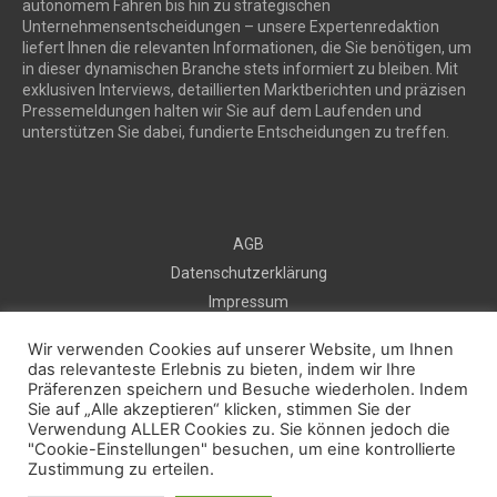
autonomem Fahren bis hin zu strategischen
Unternehmensentscheidungen – unsere Expertenredaktion
liefert Ihnen die relevanten Informationen, die Sie benötigen, um
in dieser dynamischen Branche stets informiert zu bleiben. Mit
exklusiven Interviews, detaillierten Marktberichten und präzisen
Pressemeldungen halten wir Sie auf dem Laufenden und
unterstützen Sie dabei, fundierte Entscheidungen zu treffen.
AGB
Datenschutzerklärung
Impressum
Sitemap
Wir verwenden Cookies auf unserer Website, um Ihnen
Kontakt
das relevanteste Erlebnis zu bieten, indem wir Ihre
Präferenzen speichern und Besuche wiederholen. Indem
Kostenlos Pressemeldung veröffentlichen
Sie auf „Alle akzeptieren“ klicken, stimmen Sie der
Verwendung ALLER Cookies zu. Sie können jedoch die
"Cookie-Einstellungen" besuchen, um eine kontrollierte
2025 © prautonews.com
Zustimmung zu erteilen.