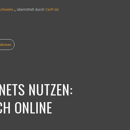
eichweite
„, übermittelt durch
CarPr.de
tlichen
NETS NUTZEN:
CH ONLINE