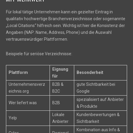
Für lokal tätige Unternehmen kann ein gezielter Eintrag in
qualitativ hochwertige Branchenverzeichnisse oder sogenannte
„Local Citations“ hilfreich sein. Wichtig ist hier die Konsistenz der
Angaben (NAP: Name, Address, Phone) und die Auswahl
vertrauenswürdiger Plattformen.
Beispiele für seriöse Verzeichnisse:
Eignung
Plattform
Besonderheit
für
Unternehmensverz
B2B &
gute Sichtbarkeit bei
eichnis.org
B2C
Google
spezialisiert auf Anbieter
Wer liefert was
B2B
& Produkte
Lokale
Kundenbewertungen &
Yelp
Anbieter
Sichtbarkeit
Kombination aus Info &