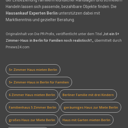
der Einbeziehung familienfreundlicher Randlagen und schnellem
Handeln lassen sich passende, bezahlbare Objekte finden. Die
Hausankauf Experten Berlin
unterstützen dabei mit
Marktkenntnis und gezielter Beratung.
Originalinhalt von Die PR-Profis, veröffentlicht unter dem Titel „
Ist ein 5+
Zimmer-Haus in Berlin für Familien noch realistisch?
„, übermittelt durch
Prnews24.com
5+ Zimmer Haus mieten Berlin
5+ Zimmer-Haus in Berlin für Familien
6 Zimmer Haus mieten Berlin
Berliner Familie mit drei Kindern
Familienhaus 5 Zimmer Berlin
geräumiges Haus zur Miete Berlin
großes Haus zur Miete Berlin
Haus mit Garten mieten Berlin