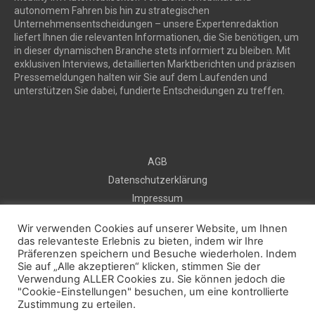
autonomem Fahren bis hin zu strategischen
Unternehmensentscheidungen – unsere Expertenredaktion
liefert Ihnen die relevanten Informationen, die Sie benötigen, um
in dieser dynamischen Branche stets informiert zu bleiben. Mit
exklusiven Interviews, detaillierten Marktberichten und präzisen
Pressemeldungen halten wir Sie auf dem Laufenden und
unterstützen Sie dabei, fundierte Entscheidungen zu treffen.
AGB
Datenschutzerklärung
Impressum
Sitemap
Wir verwenden Cookies auf unserer Website, um Ihnen
Kontakt
das relevanteste Erlebnis zu bieten, indem wir Ihre
Präferenzen speichern und Besuche wiederholen. Indem
Kostenlos Pressemeldung veröffentlichen
Sie auf „Alle akzeptieren“ klicken, stimmen Sie der
Verwendung ALLER Cookies zu. Sie können jedoch die
"Cookie-Einstellungen" besuchen, um eine kontrollierte
2025 © prautonews.com
Zustimmung zu erteilen.