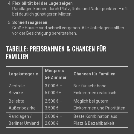
Flexibilität bei der Lage zeigen
Randlagen können durch Platz, Ruhe und Natur punkten – oft
bei deutlich günstigeren Mieten.
Schnell reagieren
Große Häuser sind schnell vergeben. Alle Unterlagen sollten
vor der Besichtigung bereitstehen.
TABELLE: PREISRAHMEN & CHANCEN FÜR
FAMILIEN
Mietpreis
Lagekategorie
Chancen für Familien
5+ Zimmer
Zentrale
3.000 € –
Nur für sehr hohe
Bezirke
5.000 €+
Einkommen realistisch
Beliebte
2.500 € –
Möglich bei gutem
Außenbezirke
3.500 €
Einkommen und Prioritäten
Randlagen /
2.000 € –
Beste Kombination aus
Berliner Umland
2.800 €
Platz & Bezahlbarkeit