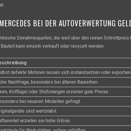
l.
M MERCEDES BEI DER AUTOVERWERTUNG GEL
reiche Einnahmequellen, die weit über den reinen Schrottpreis 
auteil kann einzeln verkauft oder recycelt werden.
eschreibung
elbst defekte Motoren lassen sich instandsetzen oder exportier
ohe Nachfrage, besonders bei älteren Baureihen.
üren, Kotflügel oder Stoßstangen erzielen gute Preise.
esonders bei neueren Modellen gefragt.
iginalgeräte sind wertstabil.
fbereitet erzielen sie hohe Erlöse.
satzteile für Werkstätten, sofern unfallfrei.