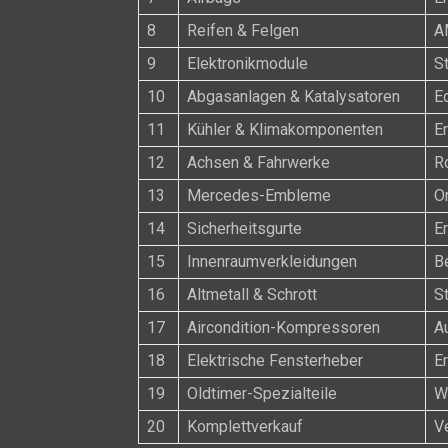
8
Reifen & Felgen
A
9
Elektronikmodule
S
10
Abgasanlagen & Katalysatoren
E
11
Kühler & Klimakomponenten
Er
12
Achsen & Fahrwerke
R
13
Mercedes-Embleme
O
14
Sicherheitsgurte
E
15
Innenraumverkleidungen
B
16
Altmetall & Schrott
S
17
Aircondition-Kompressoren
Au
18
Elektrische Fensterheber
Er
19
Oldtimer-Spezialteile
We
20
Komplettverkauf
V