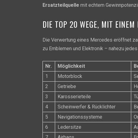
Ersatzteilquelle
mit echtem Gewinnpotenzia
DIE TOP 20 WEGE, MIT EINE
Die Verwertung eines Mercedes eröffnet zahl
zu Emblemen und Elektronik – nahezu jedes B
Nr.
Möglichkeit
B
1
Motorblock
S
2
Getriebe
H
3
Karosserieteile
T
4
Scheinwerfer & Rücklichter
B
5
Navigationssysteme
Or
6
Ledersitze
Au
7
Airbags
Er