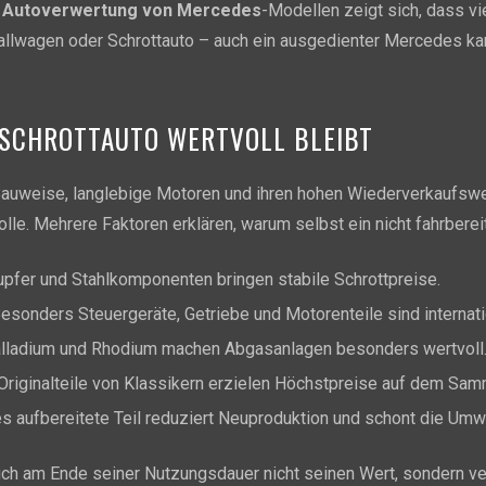
r
Autoverwertung von Mercedes
-Modellen zeigt sich, dass vi
fallwagen oder Schrottauto – auch ein ausgedienter Mercedes ka
SCHROTTAUTO WERTVOLL BLEIBT
auweise, langlebige Motoren und ihren hohen Wiederverkaufswe
lle. Mehrere Faktoren erklären, warum selbst ein nicht fahrbere
pfer und Stahlkomponenten bringen stabile Schrottpreise.
esonders Steuergeräte, Getriebe und Motorenteile sind internati
alladium und Rhodium machen Abgasanlagen besonders wertvoll
Originalteile von Klassikern erzielen Höchstpreise auf dem Sam
 aufbereitete Teil reduziert Neuproduktion und schont die Umwe
auch am Ende seiner Nutzungsdauer nicht seinen Wert, sondern ve