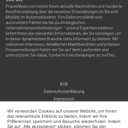
PrautoNews.com bietet Ihnen aktuelle Nachrichten und fundierte
Berichterstattung über die neuesten Entwicklungen im Bereich
Mobility im Automobilsektor. Von Elektromobilität und
autonomem Fahren bis hin zu strategischen
Unternehmensentscheidungen – unsere Expertenredaktion
liefert Ihnen die relevanten Informationen, die Sie benötigen, um
in dieser dynamischen Branche stets informiert zu bleiben. Mit
exklusiven Interviews, detaillierten Marktberichten und präzisen
Pressemeldungen halten wir Sie auf dem Laufenden und
unterstützen Sie dabei, fundierte Entscheidungen zu treffen.
AGB
Datenschutzerklärung
Impressum
Sitemap
Wir verwenden Cookies auf unserer Website, um Ihnen
Kontakt
das relevanteste Erlebnis zu bieten, indem wir Ihre
Präferenzen speichern und Besuche wiederholen. Indem
Kostenlos Pressemeldung veröffentlichen
Sie auf „Alle akzeptieren“ klicken, stimmen Sie der