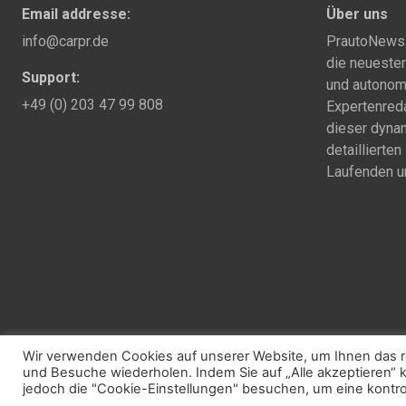
Email addresse:
Über uns
info@carpr.de
PrautoNews.c
die neuesten
Support:
und autonom
+49 (0) 203 47 99 808
Expertenreda
dieser dynam
detaillierte
Laufenden un
2025 © prautonews.com
Wir verwenden Cookies auf unserer Website, um Ihnen das re
und Besuche wiederholen. Indem Sie auf „Alle akzeptieren“
jedoch die "Cookie-Einstellungen" besuchen, um eine kontrol