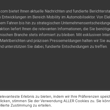
om bietet Ihnen aktuelle Nachrichten und fundierte Berichtersta
 Entwicklungen im Bereich Mobility im Automobilsektor. Von Ele
em Fahren bis hin zu strategischen Unternehmensentscheidung
ktion liefert Ihnen die relevanten Informationen, die Sie benötig
ischen Branche stets informiert zu bleiben. Mit exklusiven Inte
n Marktberichten und präzisen Pressemeldungen halten wir Sie a
d unterstützen Sie dabei, fundierte Entscheidungen zu treffen.
levanteste Erlebnis zu bieten, indem wir Ihre Präferenzen spei
 klicken, stimmen Sie der Verwendung ALLER Cookies zu. Sie kö
lierte Zustimmung zu erteilen.