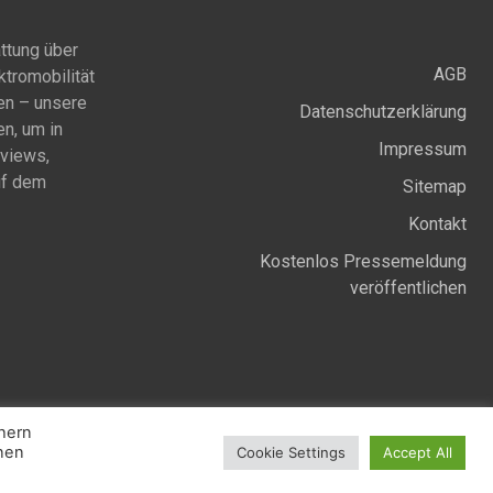
ttung über
AGB
ktromobilität
en – unsere
Datenschutzerklärung
en, um in
Impressum
rviews,
uf dem
Sitemap
Kontakt
Kostenlos Pressemeldung
veröffentlichen
Facebook
Instagram
Twitter
chern
nnen
Cookie Settings
Accept All