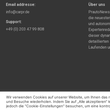
Email addresse:
Über uns
info@carpr.de
PrautoNews.c
die neuesten
Support:
und autonom
+49 (0) 203 47 99 808
Expertenreda
dieser dynam
detaillierte
Laufenden un
2025 © prautonews.com
Wir verwenden Cookies auf unserer Website, um Ihnen das re
und Besuche wiederholen. Indem Sie auf „Alle akzeptieren“
jedoch die "Cookie-Einstellungen" besuchen, um eine kontrol