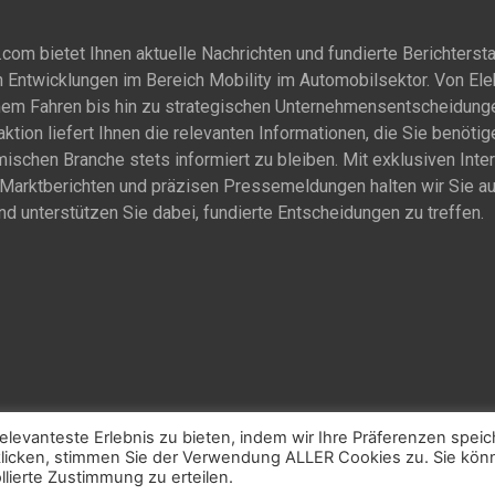
om bietet Ihnen aktuelle Nachrichten und fundierte Berichtersta
 Entwicklungen im Bereich Mobility im Automobilsektor. Von Ele
em Fahren bis hin zu strategischen Unternehmensentscheidung
ktion liefert Ihnen die relevanten Informationen, die Sie benötig
ischen Branche stets informiert zu bleiben. Mit exklusiven Inte
n Marktberichten und präzisen Pressemeldungen halten wir Sie a
d unterstützen Sie dabei, fundierte Entscheidungen zu treffen.
levanteste Erlebnis zu bieten, indem wir Ihre Präferenzen spei
 klicken, stimmen Sie der Verwendung ALLER Cookies zu. Sie kö
lierte Zustimmung zu erteilen.