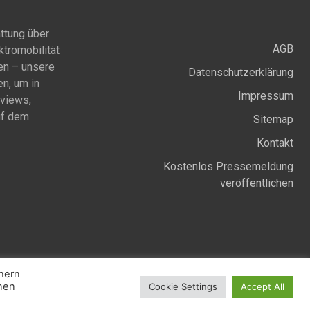
ttung über
AGB
ktromobilität
en – unsere
Datenschutzerklärung
en, um in
Impressum
rviews,
uf dem
Sitemap
Kontakt
Kostenlos Pressemeldung
veröffentlichen
Facebook
Instagram
Twitter
chern
nnen
Cookie Settings
Accept All