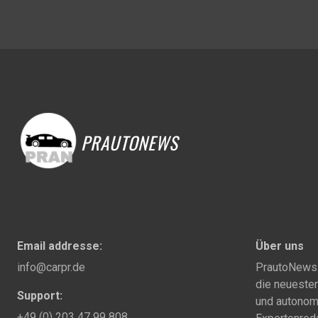
PRAUTONEWS
Email addresse:
Über uns
info@carpr.de
PrautoNews.c
die neuesten
Support:
und autonom
+49 (0) 203 47 99 808