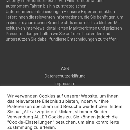
Mobility im Automobilsektor. Von Elektromobilität und
autonomem Fahren bis hin zu strategischen
Unternehmensentscheidungen – unsere Expertenredaktion
liefert Ihnen die relevanten Informationen, die Sie benötigen, um
in dieser dynamischen Branche stets informiert zu bleiben. Mit
exklusiven Interviews, detaillierten Marktberichten und präzisen
Pressemeldungen halten wir Sie auf dem Laufenden und
unterstützen Sie dabei, fundierte Entscheidungen zu treffen.
AGB
Datenschutzerklärung
Impressum
Sitemap
Wir verwenden Cookies auf unserer Website, um Ihnen
Kontakt
das relevanteste Erlebnis zu bieten, indem wir Ihre
Kostenlos Pressemeldung veröffentlichen
Präferenzen speichern und Besuche wiederholen. Indem
Sie auf „Alle akzeptieren“ klicken, stimmen Sie der
Verwendung ALLER Cookies zu. Sie können jedoch die
"Cookie-Einstellungen" besuchen, um eine kontrollierte
2025 © prautonews.com
Zustimmung zu erteilen.