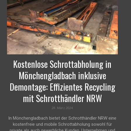
Kostenlose Schrottabholung in
Mönchengladbach inklusive
Demontage: Effizientes Recycling
mit Schrotthändler NRW
28. März 2024
In Mönchengladbach bietet der Schrotthändler NRW eine
kostenfreie und mobile Schrottabholung sowohl für
private als auch gewerbliche Kunden, Unternehmen und