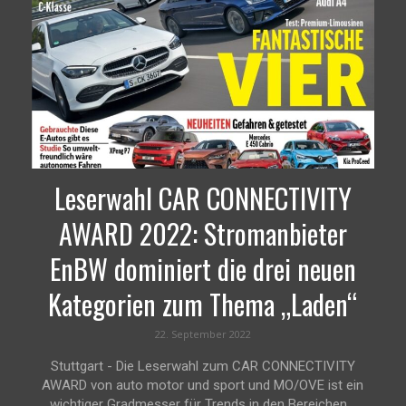
Leserwahl CAR CONNECTIVITY
AWARD 2022: Stromanbieter
EnBW dominiert die drei neuen
Kategorien zum Thema „Laden“
22. September 2022
Stuttgart - Die Leserwahl zum CAR CONNECTIVITY
AWARD von auto motor und sport und MO/OVE ist ein
wichtiger Gradmesser für Trends in den Bereichen...