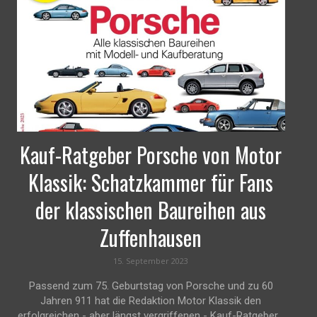
Kauf-Ratgeber Porsche von Motor
Klassik: Schatzkammer für Fans
der klassischen Baureihen aus
Zuffenhausen
15. September 2023
Passend zum 75. Geburtstag von Porsche und zu 60
Jahren 911 hat die Redaktion Motor Klassik den
erfolgreichen - aber längst vergriffenen - Kauf-Ratgeber...