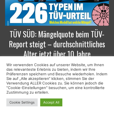
TÜV SÜD: Mängelquote beim TÜV-
Report steigt – durchschnittliches
Alter jetzt über 10 Jahre
17. November 2022
Wir verwenden Cookies auf unserer Website, um Ihnen
das relevanteste Erlebnis zu bieten, indem wir Ihre
München/Berlin (CarPR) - Die Fahrzeugflotte wird immer älter.
Präferenzen speichern und Besuche wiederholen. Indem
Aktuell liegt das Durchschnittsalter der Autos hierzulande bei
Sie auf „Alle akzeptieren“ klicken, stimmen Sie der
10,1 und damit erstmals überhaupt über 10 Jahre -...
Verwendung ALLER Cookies zu. Sie können jedoch die
"Cookie-Einstellungen" besuchen, um eine kontrollierte
Zustimmung zu erteilen.
Cookie Settings
Accept All