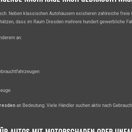
ch. Neben klassischen Autohäusern existieren zahlreiche freie H
ätzen, dass im Raum Dresden mehrere hundert gewerbliche Fahr
anderem an:
ebrauchtfahrzeugen
zeuge
resden
an Bedeutung. Viele Händler suchen aktiv nach Gebrauch
FÜR AUTOS MIT MOTORSCHADEN ODER UNF