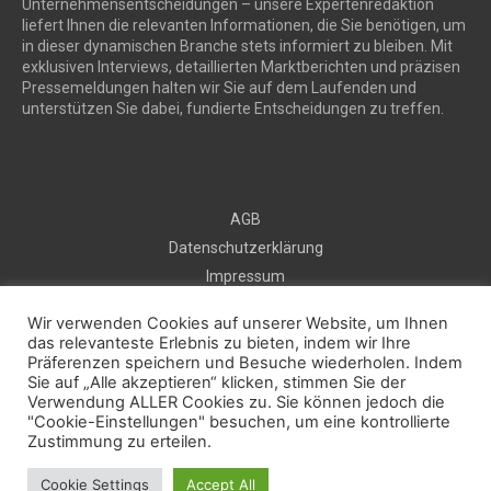
Unternehmensentscheidungen – unsere Expertenredaktion
liefert Ihnen die relevanten Informationen, die Sie benötigen, um
in dieser dynamischen Branche stets informiert zu bleiben. Mit
exklusiven Interviews, detaillierten Marktberichten und präzisen
Pressemeldungen halten wir Sie auf dem Laufenden und
unterstützen Sie dabei, fundierte Entscheidungen zu treffen.
AGB
Datenschutzerklärung
Impressum
Sitemap
Wir verwenden Cookies auf unserer Website, um Ihnen
Kontakt
das relevanteste Erlebnis zu bieten, indem wir Ihre
Präferenzen speichern und Besuche wiederholen. Indem
Kostenlos Pressemeldung veröffentlichen
Sie auf „Alle akzeptieren“ klicken, stimmen Sie der
Verwendung ALLER Cookies zu. Sie können jedoch die
"Cookie-Einstellungen" besuchen, um eine kontrollierte
2025 © prautonews.com
Zustimmung zu erteilen.
Cookie Settings
Accept All
Facebook
Instagram
Twitter